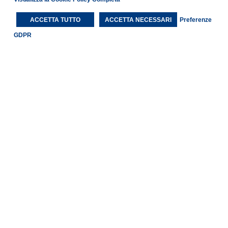
ACCETTA TUTTO
ACCETTA NECESSARI
Preferenze
GDPR
Suite
2+2 ospiti
42 mq
Suite con salotto, due TV da 55″, e un bagno con doccia a
cromoterapia. L’ambiente, dai toni blu, è decorato con tre
quadri “La Murrina”. All’esterno, un giardino privato con
poltroncine e amaca offre un’area rilassante.