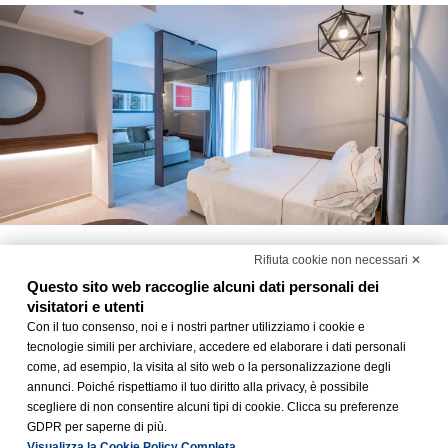
Junior Suite
Rifiuta cookie non necessari ✕
Questo sito web raccoglie alcuni dati personali dei
2+2 ospiti
36 mq
visitatori e utenti
La Junior Suite offre uno spazio maggiorato di circa il 50%
Con il tuo consenso, noi e i nostri partner utilizziamo i cookie e
rispetto alle camere Superior, due TV a scomparsa da 50 pollici
tecnologie simili per archiviare, accedere ed elaborare i dati personali
e un bagno dalle dimensioni generose, il tutto ispirato alla
come, ad esempio, la visita al sito web o la personalizzazione degli
primavera ed ai suoi diversi toni di verde.
annunci. Poiché rispettiamo il tuo diritto alla privacy, è possibile
scegliere di non consentire alcuni tipi di cookie. Clicca su preferenze
GDPR per saperne di più.
Scopri La Junior Suite
Visualizza la Cookie Policy Completa