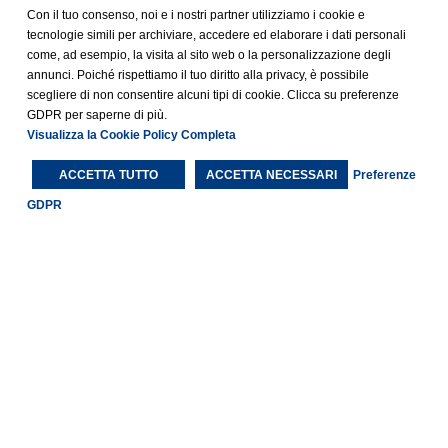
Con il tuo consenso, noi e i nostri partner utilizziamo i cookie e
tecnologie simili per archiviare, accedere ed elaborare i dati personali
come, ad esempio, la visita al sito web o la personalizzazione degli
annunci. Poiché rispettiamo il tuo diritto alla privacy, è possibile
scegliere di non consentire alcuni tipi di cookie. Clicca su preferenze
GDPR per saperne di più.
Visualizza la Cookie Policy Completa
ACCETTA TUTTO
ACCETTA NECESSARI
Preferenze
Taggato
seconda edizione
GDPR
Each BWH® Hotels property is independently owned and
operated.
®
Bestwestern.it
–
BW Rewards
Social