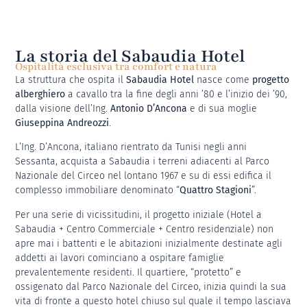
La storia del Sabaudia Hotel
Ospitalità esclusiva tra comfort e natura
La struttura che ospita il
Sabaudia Hotel
nasce come
progetto
alberghiero
a cavallo tra la fine degli anni ’80 e l’inizio dei ’90,
dalla visione dell’Ing.
Antonio D’Ancona
e di sua moglie
Giuseppina Andreozzi
.
L’Ing. D’Ancona, italiano rientrato da Tunisi negli anni
Sessanta, acquista a Sabaudia i terreni adiacenti al Parco
Nazionale del Circeo nel lontano 1967 e su di essi edifica il
complesso immobiliare denominato “
Quattro Stagioni
”.
Per una serie di vicissitudini, il progetto iniziale (Hotel a
Sabaudia + Centro Commerciale + Centro residenziale) non
apre mai i battenti e le abitazioni inizialmente destinate agli
addetti ai lavori cominciano a ospitare famiglie
prevalentemente residenti. Il quartiere, “protetto” e
ossigenato dal Parco Nazionale del Circeo, inizia quindi la sua
vita di fronte a questo hotel chiuso sul quale il tempo lasciava